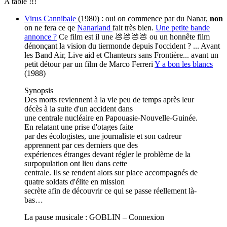
A table !!!
Virus Cannibale
(1980) : oui on commence par du Nanar,
non
on ne fera ce qe
Nanarland
fait très bien.
Une petite bande
annonce ?
Ce film est il une 💩💩💩💩 ou un honnête film
dénonçant la vision du tiermonde depuis l'occident ? ... Avant
les Band Air, Live aid et Chanteurs sans Frontière... avant un
petit détour par un film de Marco Ferreri
Y a bon les blancs
(1988)
Synopsis
Des morts reviennent à la vie peu de temps après leur
décès à la suite d'un accident dans
une centrale nucléaire en Papouasie-Nouvelle-Guinée.
En relatant une prise d'otages faite
par des écologistes, une journaliste et son cadreur
apprennent par ces derniers que des
expériences étranges devant régler le problème de la
surpopulation ont lieu dans cette
centrale. Ils se rendent alors sur place accompagnés de
quatre soldats d'élite en mission
secrète afin de découvrir ce qui se passe réellement là-
bas…
La pause musicale : GOBLIN – Connexion