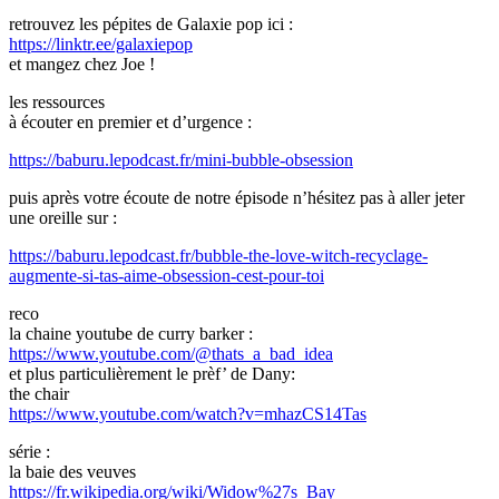
retrouvez les pépites de Galaxie pop ici :
https://linktr.ee/galaxiepop
et mangez chez Joe !
les ressources
à écouter en premier et d’urgence :
https://baburu.lepodcast.fr/mini-bubble-obsession
puis après votre écoute de notre épisode n’hésitez pas à aller jeter
une oreille sur :
https://baburu.lepodcast.fr/bubble-the-love-witch-recyclage-
augmente-si-tas-aime-obsession-cest-pour-toi
reco
la chaine youtube de curry barker :
https://www.youtube.com/@thats_a_bad_idea
et plus particulièrement le prèf’ de Dany:
the chair
https://www.youtube.com/watch?v=mhazCS14Tas
série :
la baie des veuves
https://fr.wikipedia.org/wiki/Widow%27s_Bay