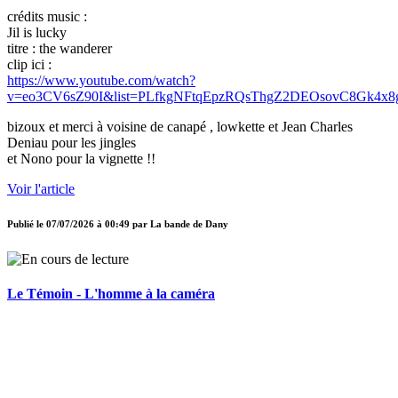
crédits music :
Jil is lucky
titre : the wanderer
clip ici :
https://www.youtube.com/watch?
v=eo3CV6sZ90I&list=PLfkgNFtqEpzRQsThgZ2DEOsovC8Gk4x8
bizoux et merci à voisine de canapé , lowkette et Jean Charles
Deniau pour les jingles
et Nono pour la vignette !!
Voir l'article
Publié le
07/07/2026 à 00:49
par
La bande de Dany
Le Témoin - L'homme à la caméra