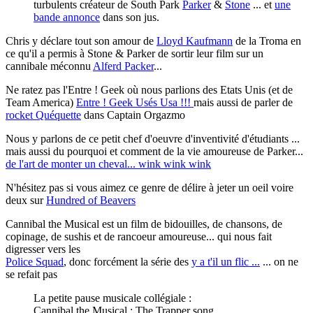
turbulents créateur de South Park
Parker
&
Stone
... et
une
bande annonce
dans son jus.
Chris y déclare tout son amour de
Lloyd Kaufmann
de la Troma en
ce qu'il a permis à Stone & Parker de sortir leur film sur un
cannibale méconnu
Alferd Packer
...
Ne ratez pas l'Entre ! Geek où nous parlions des Etats Unis (et de
Team America)
Entre ! Geek Usés Usa !!!
mais aussi de parler de
rocket Quéquette
dans Captain Orgazmo
Nous y parlons de ce petit chef d'oeuvre d'inventivité d'étudiants ...
mais aussi du pourquoi et comment de la vie amoureuse de Parker...
de l'art de monter un cheval... wink wink wink
N'hésitez pas si vous aimez ce genre de délire à jeter un oeil voire
deux sur
Hundred of Beavers
Cannibal the Musical est un film de bidouilles, de chansons, de
copinage, de sushis et de rancoeur amoureuse... qui nous fait
digresser vers les
Police Squad
, donc forcément la série des
y a t'il un flic ...
... on ne
se refait pas
La petite pause musicale collégiale :
Cannibal the Musical : The Trapper song