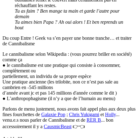
réchauffant les restes.
Tu as faim ? Ben mange ta main et garde l’autre pour
demain
Tu aimes bien Papa ? Ah oui alors ! Et ben reprends un
bout
Du coup Entre ! Geek va s’en payer une bonne tranche… et traiter
de Cannibalisme
Le cannibalisme selon Wikipedia : (vous pourrez briller en société)
comme ça
● le cannibalisme est une pratique qui consiste à consommer,
complètement ou
partiellement, un individu de sa propre espèce
Une pratique ancienne (les trilobite, non ce n’est pas sale au
cambrien en -545 millions
d’année avant jc et pas 145 millions d'année comme le dit )
● L’anthropophagisme (il n’y a que de l’humain au menu)
Parlons de menu justement, nous avons fait appel plus aux deux plus
fines fourchettes de
Galaxie Pop
;
Chris Yukigami
et
Holly
...
venu.e.s nous parler de Cannibalisme et de
RER B
... bon
accessoirement il y a
CausmicBeast
👉👈