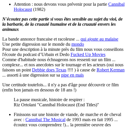
Attention : nous devons vous prévenir pour la partie
Cannibal
Holocaust
(1982)
N'écoutez pas cette partie si vous êtes sensible au sujet du viol, de
la barbarie, de la cruauté humaine et de la cruauté envers les
animaux
La bande annonce francaise et racoleuse ...
qui ajoute au malaise
Une petite digression sur le monde du
mondo
Pour une description à la minute près du film nous vous conseillons
l'écoute du podcast d’Urbain et Dedo
Fucked Up Movies
Comme d'habitude nous échnageons nos ressenti sur un film ...
complexe... et nos anecdotes sur le tournage et les acteurs (oui nous
faisons un point
Debbie does Texas
!!!! ) à cause de
Robert Kerman
... assorti à une digression sur sa
pipe en maïs
Une certitude toutefois... il n'y a pas d'âge pour découvrir ce film
(enfin bon jamais en dessous de 18 ans !)
La pause musicale, histoire de respirer :
Riz Ortolani "Cannibal Holocaust (End Titles)"
Finissons sur une histoire de viande, de marche et de cheval
avec :
Cannibal The Musical
de 1993 mais en fait 1995 ...
écoutez vous comprendrez !)... la première oeuvre des