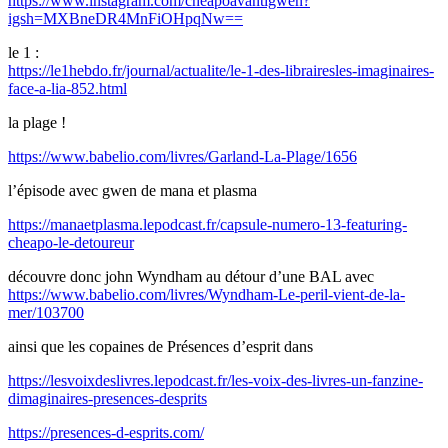
https://www.instagram.com/cheapoavantigwen?
igsh=MXBneDR4MnFiOHpqNw==
le 1 :
https://le1hebdo.fr/journal/actualite/le-1-des-librairesles-imaginaires-
face-a-lia-852.html
la plage !
https://www.babelio.com/livres/Garland-La-Plage/1656
l’épisode avec gwen de mana et plasma
https://manaetplasma.lepodcast.fr/capsule-numero-13-featuring-
cheapo-le-detoureur
découvre donc john Wyndham au détour d’une BAL avec
https://www.babelio.com/livres/Wyndham-Le-peril-vient-de-la-
mer/103700
ainsi que les copaines de Présences d’esprit dans
https://lesvoixdeslivres.lepodcast.fr/les-voix-des-livres-un-fanzine-
dimaginaires-presences-desprits
https://presences-d-esprits.com/