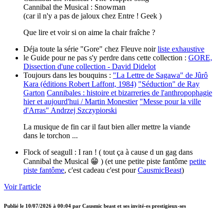
Cannibal the Musical : Snowman
(car il n'y a pas de jaloux chez Entre ! Geek )
Que lire et voir si on aime la chair fraîche ?
Déja toute la série "Gore" chez Fleuve noir
liste exhaustive
le Guide pour ne pas s'y perdre dans cette collection :
GORE,
Dissection d'une collection - David Didelot
Toujours dans les bouquins :
"La Lettre de Sagawa" de Jûrô
Kara (éditions Robert Laffont, 1984)
"Séduction" de Ray
Garton
Cannibales : histoire et bizarreries de l'anthropophagie
hier et aujourd'hui / Martin Monestier
"Messe pour la ville
d'Arras" Andrzej Szczypiorski
La musique de fin car il faut bien aller mettre la viande
dans le torchon ...
Flock of seagull : I ran ! ( tout ça à cause d un gag dans
Cannibal the Musical 😁 ) (et une petite piste fantôme
petite
piste fantôme
, c'est cadeau c'est pour
CausmicBeast
)
Voir l'article
Publié le
10/07/2026 à 00:04
par
Causmic beast et ses invité-es prestigieux-ses