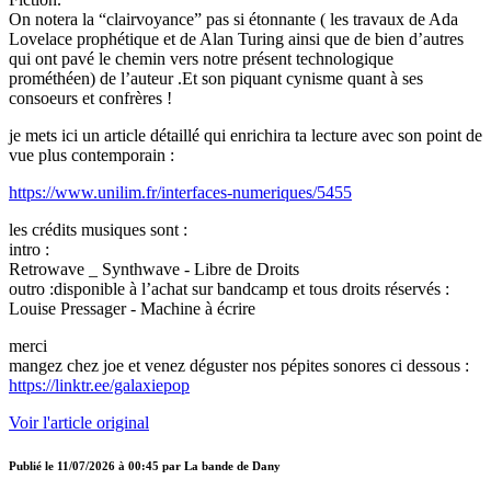
On notera la “clairvoyance” pas si étonnante ( les travaux de Ada
Lovelace prophétique et de Alan Turing ainsi que de bien d’autres
qui ont pavé le chemin vers notre présent technologique
prométhéen) de l’auteur .Et son piquant cynisme quant à ses
consoeurs et confrères !
je mets ici un article détaillé qui enrichira ta lecture avec son point de
vue plus contemporain :
https://www.unilim.fr/interfaces-numeriques/5455
les crédits musiques sont :
intro :
Retrowave _ Synthwave - Libre de Droits
outro :disponible à l’achat sur bandcamp et tous droits réservés :
Louise Pressager - Machine à écrire
merci
mangez chez joe et venez déguster nos pépites sonores ci dessous :
https://linktr.ee/galaxiepop
Voir l'article original
Publié le
11/07/2026 à 00:45
par
La bande de Dany