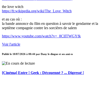
the love witch
https://fr.wikipedia.org/wiki/The_Love_Witch
et au cas où :
la bande annonce du film en question à savoir le gendarme et la
septième compagnie contre les sorcières de salem
https://www.youtube.com/watch?v=_8ClITWGYfk
Voir l'article
Publié le
10/07/2026 à 00:44
par
Dany le dingue et ses ami es
[Cinéma] Entre ! Geek : Découenné ? ... Digressé !